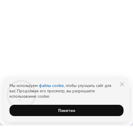
Бесплатно по России
+7 (831) 262-16-07
Телефон в Нижнем Новгороде
info@czm.su
Информационный наркологический центр. Мы подбираем программу и
организуем запись; медпроцедуры проводит клиника-партнёр.
Имеются противопоказания — консультация врача обязательна.
18+
Информация не является публичной офертой (ст. 437 ГК РФ).
Политика обработки персональных
Cогласие на обработку персональных
данных
данных
Мы используем
файлы cookie
, чтобы улучшить сайт для
вас. Продолжая его просмотр, вы разрешаете
использование cookie.
Понятно