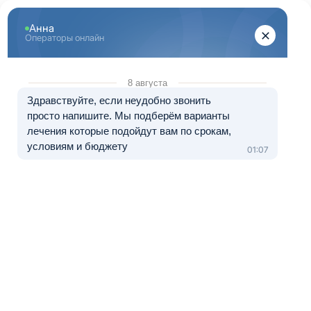
Перейти к основному содержанию
"Здоровый Нижний Новгород"
+7 (831) 262-16-07
8 (800) 333-20-07
Телефон в Нижнем Новгороде
Бесплатно по России
Перезвоните мне
Медуслуги — клиника «Спасение НН», лицензия № Л041-01164-
52/00977628 от 18.12.2023.
Лечение в рассрочку от 0 до 12 месяцев
Наркологическая клиника Балахна
Зависимость от алкоголя и
наркотических веществ
является одной из
наиболее серьезных
проблем современного
общества. Ухудшение
здоровья, утрата