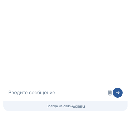
Оператор сайта
ИП Шубных
ИНН 325502806683
ОГРНИП 316325600085756 от 01.08.2016 года
Медицинская лицензия
Медицинские услуги
ООО «Спасение НН»
Лицензия № Л041-01164-52/00977628
от 18.12.2023, Минздрав Нижегородской Области
Контакты 24/7
8 (800) 333-20-07