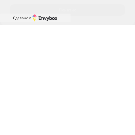
Понятно
Информационный наркологический центр. Мы подбираем программу и
Сделано в
организуем запись; медпроцедуры проводит клиника-партнёр.
Имеются противопоказания — консультация врача обязательна.
18+
Информация не является публичной офертой (ст. 437 ГК РФ).
Политика обработки персональных
Cогласие на обработку персональных
данных
данных
Главная
Лечение наркомании
Лечение алкоголизма
Наркология