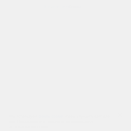
ИП Шубных
ИНН 325502806683
ОГРНИП 316325600085756 от 01.08.2016 года
Медицинская лицензия
Медицинские услуги
ООО «Спасение НН»
Лицензия № Л041-01164-52/00977628
от 18.12.2023, Минздрав Нижегородской Области
Контакты 24/7
8 (800) 333-20-07
Бесплатно по России
+7 (831) 262-16-07
Телефон в Нижнем Новгороде
Мы используем
файлы cookie
, чтобы улучшить сайт для
info@czm.su
вас. Продолжая его просмотр, вы разрешаете
использование cookie.