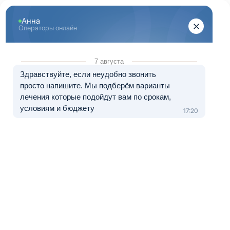
Перейти к основному содержанию
"Здоровый Нижний Новгород"
+7 (831) 262-16-07
8 (800) 333-20-07
Телефон в Нижнем Новгороде
Бесплатно по России
Перезвоните мне
Медуслуги — клиника «Спасение НН», лицензия № Л041-01164-
52/00977628 от 18.12.2023.
Лечение в рассрочку от 0 до 12 месяцев
Лечение зависимости от Лирики
Лирика – это