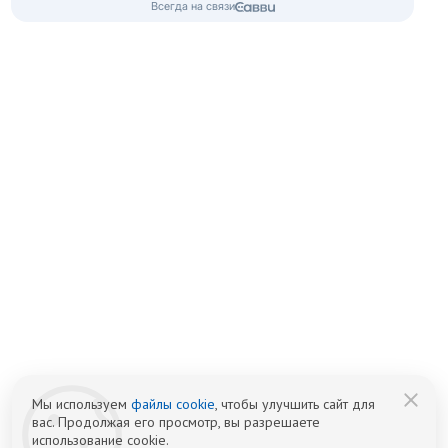
от 18.12.2023, Минздрав Нижегородской Области
Контакты 24/7
8 (800) 333-20-07
Бесплатно по России
+7 (831) 262-16-07
Телефон в Нижнем Новгороде
info@czm.su
Информационный наркологический центр. Мы подбираем программу и
организуем запись; медпроцедуры проводит клиника-партнёр.
Имеются противопоказания — консультация врача обязательна.
18+
Информация не является публичной офертой (ст. 437 ГК РФ).
Политика обработки персональных
Cогласие на обработку персональных
данных
данных
Мы используем
файлы cookie
, чтобы улучшить сайт для
вас. Продолжая его просмотр, вы разрешаете
использование cookie.